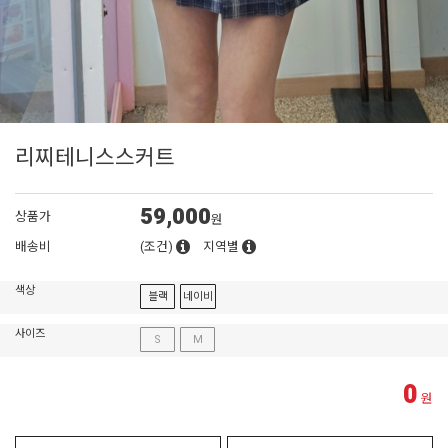
리찌테니스스커트
59,000
상품가
원
배송비
(조건)
지역별
색상
블랙
네이비
사이즈
S
M
0
원