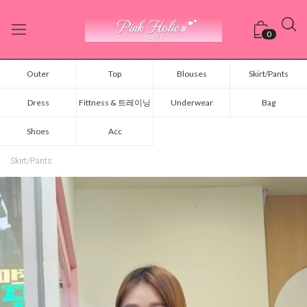
0
Outer
Top
Blouses
Skirt/Pants
Dress
Fittness & 트레이닝
Underwear
Bag
Shoes
Acc
Skirt/Pants