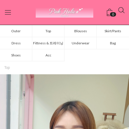
0
Outer
Top
Blouses
Skirt/Pants
Dress
Fittness & 트레이닝
Underwear
Bag
Shoes
Acc
Top