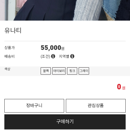
유나티
55,000
상품가
원
배송비
(조건)
지역별
색상
블랙
아이보리
핑크
그레이
0
원
장바구니
관심상품
구매하기