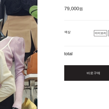
79,000
원
색상
아이보리
total
바로구매