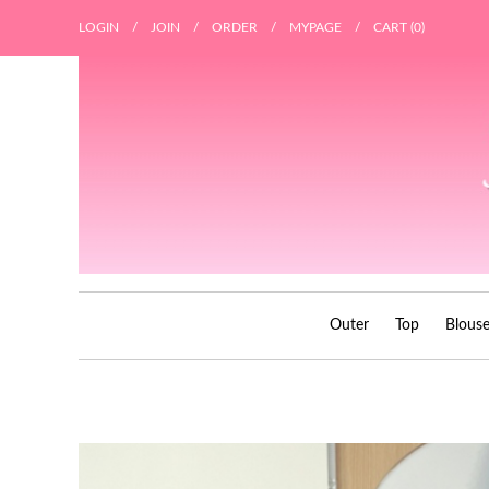
LOGIN
/
JOIN
/
ORDER
/
MYPAGE
/
CART (
0
)
Outer
Top
Blous