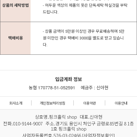
상품의 세탁방법
- 어두운 색상의 제품의 옷은 단독세탁 하실것을 부탁
드립니다.
- 상품 금액이 5만원 이상인 경우 무료배송하며 5만
택배비용
원 미만인 경우 택배비 3000을 별도로 받고 있습니
다.
입금계좌 정보
농협 170778-51-052591
예금주 : 신아현
회사소개
개인정보처리방침
이용약관
이용안내
상호명.핑크홀릭 shop 대표.신아현
전화.010-9144-9007 주소.경기도 용인시 처인구 금령로85번길 8 1층
1호 핑크홀릭 shop
사업자등록번호.576-03-02466
[사업자정보확인]