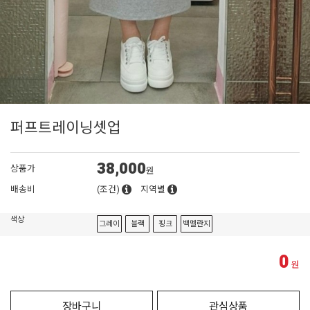
퍼프트레이닝셋업
38,000
상품가
원
배송비
(조건)
지역별
색상
그레이
블랙
핑크
백멜란지
0
원
장바구니
관심상품