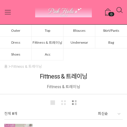
0
Outer
Top
Blouses
Skirt/Pants
Dress
Fittness & 트레이닝
Underwear
Bag
Shoes
Acc
홈
Fittness & 트레이닝
Fittness & 트레이닝
Fittness & 트레이닝
전체
8
개