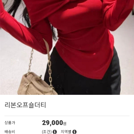
리본오프숄더티
29,000
상품가
원
배송비
(조건)
지역별