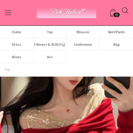
0
Outer
Top
Blouses
Skirt/Pants
Dress
Fittness & 트레이닝
Underwear
Bag
Shoes
Acc
Top