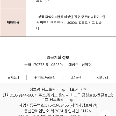
드립니다.
- 상품 금액이 5만원 이상인 경우 무료배송하며 5만
택배비용
원 미만인 경우 택배비 3000을 별도로 받고 있습니
다.
입금계좌 정보
농협 170778-51-052591
예금주 : 신아현
회사소개
개인정보처리방침
이용약관
이용안내
상호명.핑크홀릭 shop 대표.신아현
전화.010-9144-9007 주소.경기도 용인시 처인구 금령로85번길 8 1층
1호 핑크홀릭 shop
사업자등록번호.576-03-02466
[사업자정보확인]
통신판매업번호.제 2024-용인처인-3112호