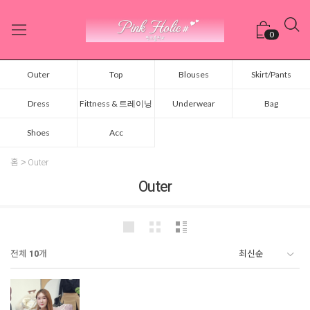
0
Outer
Top
Blouses
Skirt/Pants
Dress
Fittness & 트레이닝
Underwear
Bag
Shoes
Acc
홈
Outer
Outer
전체
10
개